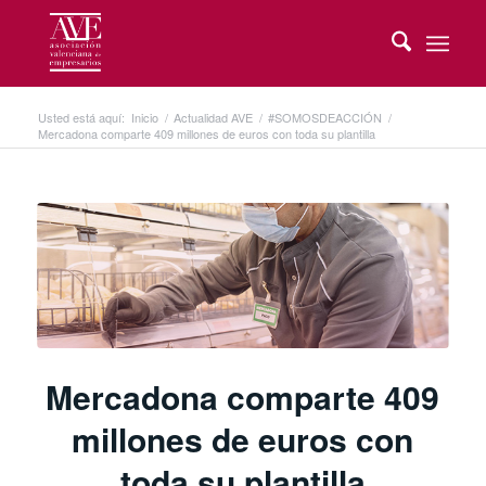
Usted está aquí:
Inicio
/
Actualidad AVE
/
#SOMOSDEACCIÓN
/
Mercadona comparte 409 millones de euros con toda su plantilla
Mercadona comparte 409
millones de euros con
toda su plantilla