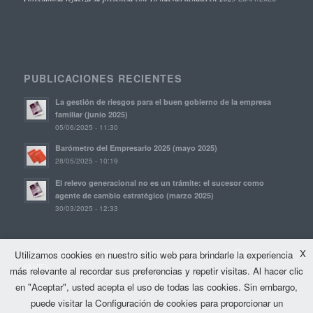
PUBLICACIONES RECIENTES
La gestión de riesgos para el buen gobierno de la empresa
familiar (junio 2025)
05/06/2025 - 11:30
Barómetro del Empresario 2025 (mayo 2025)
28/05/2025 - 10:19
El relevo generacional no es un trámite: el sucesor como
agente de cambio estratégico (marzo 2025)
30/03/2025 - 12:33
© Copyright, 2021. AVE | Asociación Valenciana de Empresarios
X
Utilizamos cookies en nuestro sitio web para brindarle la experiencia
(AVE)
más relevante al recordar sus preferencias y repetir visitas. Al hacer clic
en "Aceptar", usted acepta el uso de todas las cookies. Sin embargo,
puede visitar la Configuración de cookies para proporcionar un