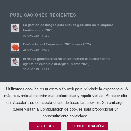
PUBLICACIONES RECIENTES
La gestión de riesgos para el buen gobierno de la empresa
familiar (junio 2025)
05/06/2025 - 11:30
Barómetro del Empresario 2025 (mayo 2025)
28/05/2025 - 10:19
El relevo generacional no es un trámite: el sucesor como
agente de cambio estratégico (marzo 2025)
30/03/2025 - 12:33
© Copyright, 2021. AVE | Asociación Valenciana de Empresarios
X
Utilizamos cookies en nuestro sitio web para brindarle la experiencia
(AVE)
más relevante al recordar sus preferencias y repetir visitas. Al hacer clic
en "Aceptar", usted acepta el uso de todas las cookies. Sin embargo,
puede visitar la Configuración de cookies para proporcionar un
consentimiento controlado.
ACEPTAR
CONFIGURACIÓN
Copyright Asociación Valenciana de Empresarios (AVE) -
powered by Enfold