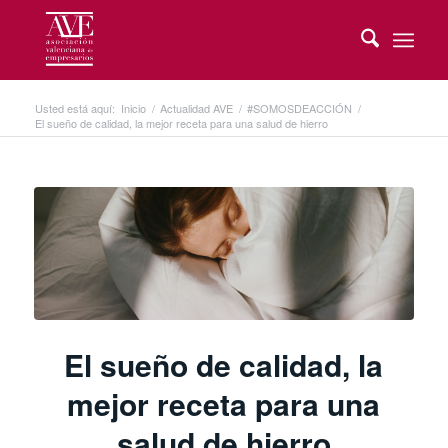
Usted está aquí:
Inicio
/
Actualidad AVE
/
#SOMOSDEACCIÓN
/
El sueño de calidad, la mejor receta para una salud de hierro
El sueño de calidad, la
mejor receta para una
salud de hierro