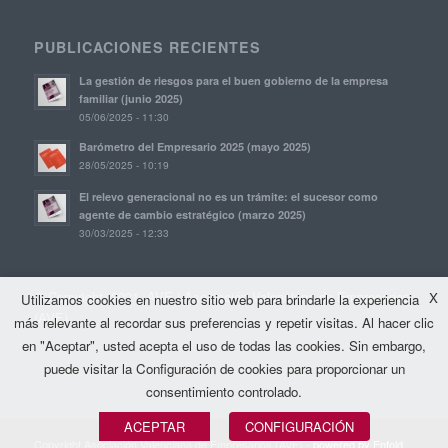
PUBLICACIONES RECIENTES
La gestión de riesgos para el buen gobierno de la empresa
familiar (junio 2025)
05/06/2025 - 11:30
Barómetro del Empresario 2025 (mayo 2025)
28/05/2025 - 10:19
El relevo generacional no es un trámite: el sucesor como
agente de cambio estratégico (marzo 2025)
30/03/2025 - 12:33
© Copyright, 2021. AVE | Asociación Valenciana de Empresarios
X
Utilizamos cookies en nuestro sitio web para brindarle la experiencia
(AVE)
más relevante al recordar sus preferencias y repetir visitas. Al hacer clic
en "Aceptar", usted acepta el uso de todas las cookies. Sin embargo,
puede visitar la Configuración de cookies para proporcionar un
consentimiento controlado.
ACEPTAR
CONFIGURACIÓN
Copyright Asociación Valenciana de Empresarios (AVE) -
powered by Enfold