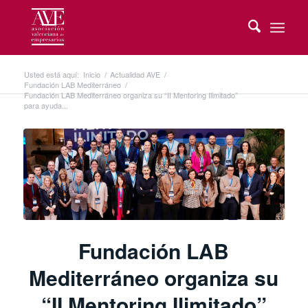
Usted está aquí:
Inicio
/
Actualidad AVE
/
Fundación LAB Mediterráneo
/
Fundación LAB Mediterráneo organiza su “II Mentoring Ilimitado”
para ayuda...
Fundación LAB
Mediterráneo organiza su
“II Mentoring Ilimitado”