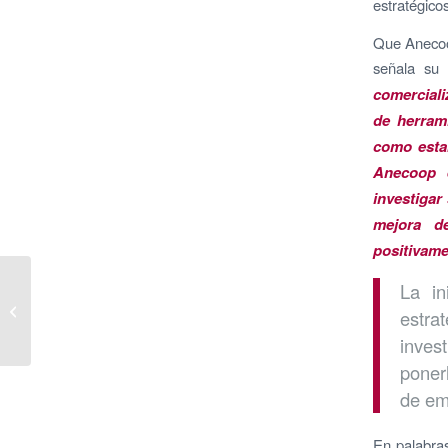
estratégico
Que Anecoop
señala su 
comerciali
de herrami
como estab
Anecoop e
investigar
mejora d
positivame
Camarena recibe el
La in
‘Premio Esencia’ por
estra
hacer “una alta cocina
inves
sosten...
poner
de em
En palabras