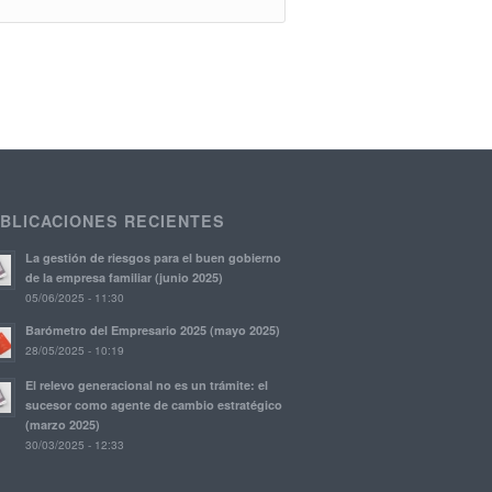
BLICACIONES RECIENTES
La gestión de riesgos para el buen gobierno
de la empresa familiar (junio 2025)
05/06/2025 - 11:30
Barómetro del Empresario 2025 (mayo 2025)
28/05/2025 - 10:19
El relevo generacional no es un trámite: el
sucesor como agente de cambio estratégico
(marzo 2025)
30/03/2025 - 12:33