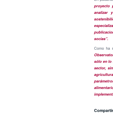
proyecto 
analizar 
sostenib
especiali
publicacio
socias”.
Como ha se
Observato
sólo en lo
sector, si
agricultur
parámetros
alimentar
implementa
Compartir