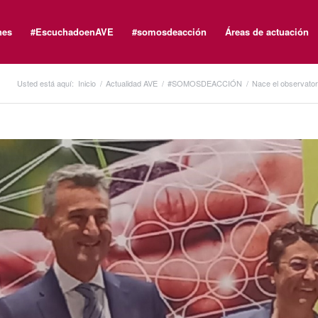
nes
#EscuchadoenAVE
#somosdeacción
Áreas de actuación
Usted está aquí:
Inicio
/
Actualidad AVE
/
#SOMOSDEACCIÓN
/
Nace el observatori