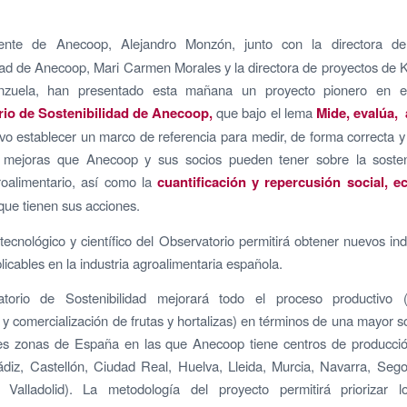
dente de Anecoop, Alejandro Monzón, junto con la directora d
dad de Anecoop, Mari Carmen Morales y la directora de proyectos de
zuela, han presentado esta mañana un proyecto pionero en el
io de Sostenibilidad de Anecoop,
que bajo el lema
Mide, evalúa, 
vo establecer un marco de referencia para medir, de forma correcta y 
 mejoras que Anecoop y sus socios pueden tener sobre la sosteni
roalimentario, así como la
cuantificación y repercusión social, 
ue tienen sus acciones.
 tecnológico y científico del Observatorio permitirá obtener nuevos in
licables en la industria agroalimentaria española.
torio de Sostenibilidad mejorará todo el proceso productivo (
y comercialización de frutas y hortalizas) en términos de una mayor so
tes zonas de España en las que Anecoop tiene centros de producción
diz, Castellón, Ciudad Real, Huelva, Lleida, Murcia, Navarra, Segov
 Valladolid). La metodología del proyecto permitirá priorizar l