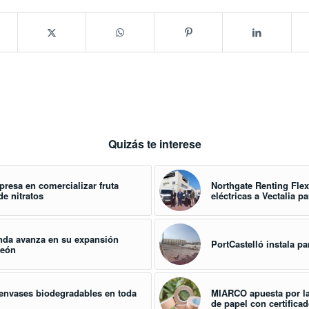
Quizás te interese
resa en comercializar fruta
Northgate Renting Flex
de nitratos
eléctricas a Vectalia pa
enda avanza en su expansión
PortCastelló instala pa
León
 envases biodegradables en toda
MIARCO apuesta por la
de papel con certific