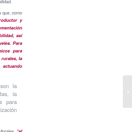
ilidad.
ya que, como
oductor y
lementación
ilidad, así
veles. Para
micos para
rurales, la
 actuando
 son la
tas, la
as para
lización
orales
,
“el