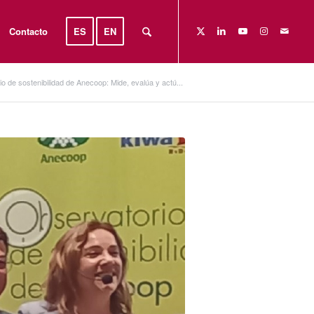
Contacto
ES
EN
o de sostenibilidad de Anecoop: Mide, evalúa y actú...