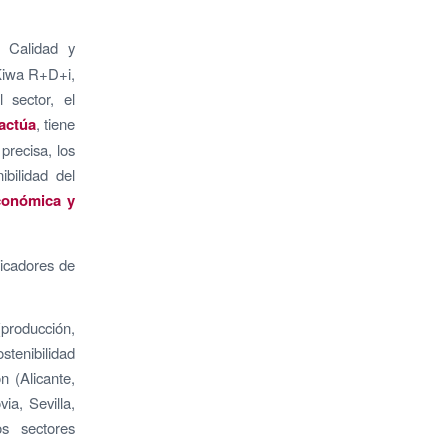
e Calidad y
 Kiwa R+D+i,
 sector, el
actúa
, tiene
precisa, los
bilidad del
económica y
dicadores de
producción,
stenibilidad
 (Alicante,
ia, Sevilla,
os sectores