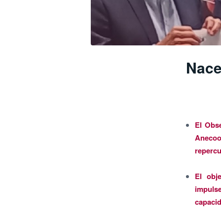
Nace
El Obse
Anecoo
repercu
El obj
impulse
capacid