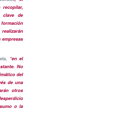
recopilar,
s clave de
formación
realizarán
as empresas
uela,
“en el
stante. No
imático del
avés de una
garán otros
desperdicio
nsumo o la