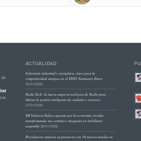
ACTUALIDAD
PU
Soberanía industrial y energética, clave para la
o de
competitividad europea en el XXXV Seminario Étnor
30/01/2026
tat
Nealis Tech: la nueva etapa tecnológica de Nealis para
esas
liderar la gestión inteligente de ciudades y servicios
27/01/2026
SH Valencia Palace apuesta por la economía circular
transformando sus cortinas y moquetas en mobiliario
26/01/2026
sostenible
Porcelanosa refuerza su presencia con 18 nuevas tiendas en