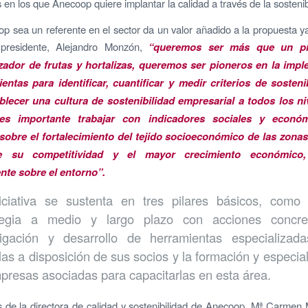
s en los que Anecoop quiere implantar la calidad a través de la sostenib
 sea un referente en el sector da un valor añadido a la propuesta 
presidente, Alejandro Monzón,
“queremos ser más que un pr
zador de frutas y hortalizas, queremos ser pioneros en la imp
entas para identificar, cuantificar y medir criterios de sostenib
lecer una cultura de sostenibilidad empresarial a todos los ni
s importante trabajar con indicadores sociales y econó
 sobre el fortalecimiento del tejido socioeconómico de las zonas 
e su competitividad y el mayor crecimiento económico,
nte sobre el entorno”.
iciativa se sustenta en tres pilares básicos, como
tegia a medio y largo plazo con acciones concre
tigación y desarrollo de herramientas especializad
las a disposición de sus socios y la formación y especia
presas asociadas para capacitarlas en esta área.
 de la directora de calidad y sostenibilidad de Anecoop
,
Mª Carmen M