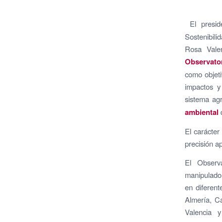
El presi
Sostenibili
Rosa Valen
Observator
como objeti
impactos y
sistema ag
ambiental
q
El carácter
precisión ap
El Observa
manipulado 
en diferen
Almería, Cá
Valencia y