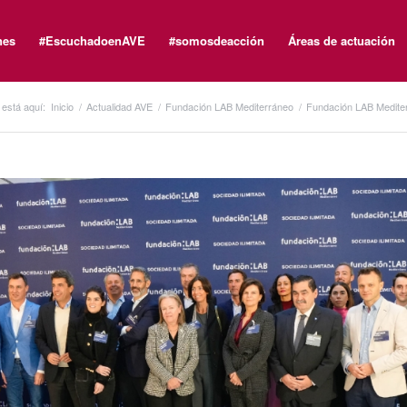
nes
#EscuchadoenAVE
#somosdeacción
Áreas de actuación
está aquí:
Inicio
/
Actualidad AVE
/
Fundación LAB Mediterráneo
/
Fundación LAB Mediter