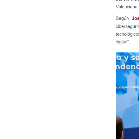
Valenciana 
Según
Jo
ciberseguri
tecnológic
digital”.