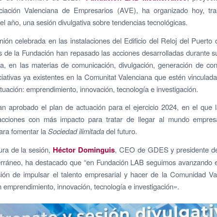
ciación Valenciana de Empresarios (AVE), ha organizado hoy, tra
el año, una sesión divulgativa sobre tendencias tecnológicas.
ión celebrada en las instalaciones del Edificio del Reloj del Puerto 
s de la Fundación han repasado las acciones desarrolladas durante s
a, en las materias de comunicación, divulgación, generación de con
ciativas ya existentes en la Comunitat Valenciana que estén vinculad
tuación: emprendimiento, innovación, tecnología e investigación.
 aprobado el plan de actuación para el ejercicio 2024, en el que 
acciones con más impacto para tratar de llegar al mundo empresa
ara fomentar la
Sociedad ilimitada
del futuro.
ura de la sesión,
Héctor Dominguis
, CEO de GDES y presidente d
rráneo, ha destacado que “en Fundación LAB seguimos avanzando e
sión de impulsar el talento empresarial y hacer de la Comunidad Va
n emprendimiento, innovación, tecnología e investigación».