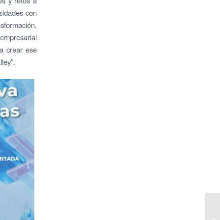
es y retos a
rsidades con
nsformación,
 empresarial
 a crear ese
ley”.