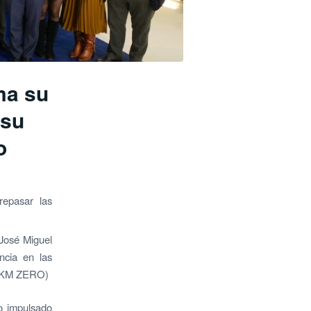
ma su
 su
o
repasar las
José Miguel
ncia en las
z/KM ZERO)
o impulsado