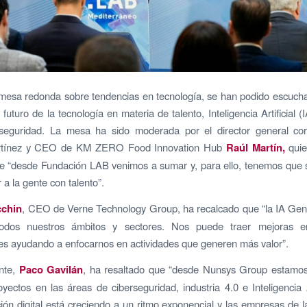
mesa redonda sobre tendencias en tecnología, se han podido escucha
 futuro de la tecnología en materia de talento, Inteligencia Artificial (I
rseguridad. La mesa ha sido moderada por el director general cor
artínez y CEO de KM ZERO Food Innovation Hub
Raúl Martín,
qui
ue “desde Fundación LAB venimos a sumar y, para ello, tenemos que 
 a la gente con talento”.
cchin
, CEO de Verne Technology Group, ha recalcado que “la IA Gen
odos nuestros ámbitos y sectores. Nos puede traer mejoras en
es ayudando a enfocarnos en actividades que generen más valor”.
nte,
Paco Gavilán
, ha resaltado que “desde Nunsys Group estamo
yectos en las áreas de ciberseguridad, industria 4.0 e Inteligencia Ar
ión digital está creciendo a un ritmo exponencial y las empresas de 