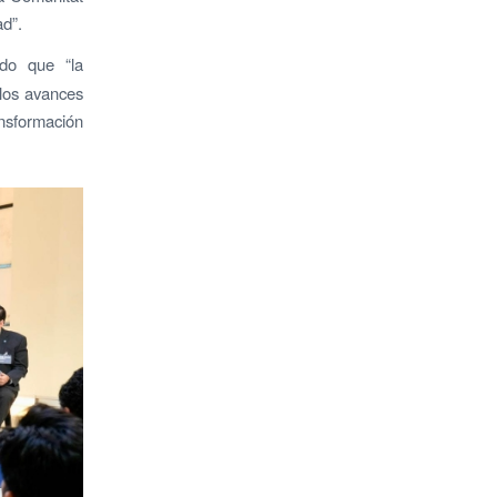
ad”.
do que “la
 los avances
nsformación