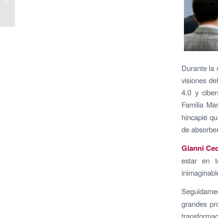
CaixaBank el Premio
Anual de Divulgación...
Durante la 
visiones del
4.0 y cibe
Familia M
hincapié q
de absorber
Gianni Ce
estar en t
inimaginabl
Seguidame
grandes pro
transformac