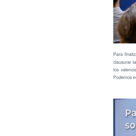
Para finaliz
clausurar l
los valenc
Podemos est