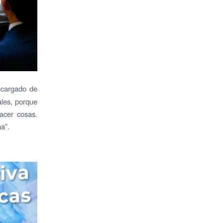
ncargado de
ales, porque
acer cosas.
a”.