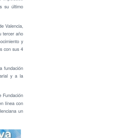
s su último
de Valencia,
u tercer año
ocimiento y
as con sus 4
la fundación
rial y a la
e Fundación
n línea con
lenciana un