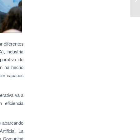
r diferentes
A), industria
porativo de
en ha hecho
ser capaces
erativa va a
 eficiencia
s abarcando
tificial. La
la Comunitat