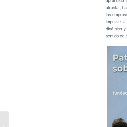
aprendido e
afrontar, h
las empresa
impulsar la
dinámico y 
sentido de 
El Patronato de la
FEBF entrega a