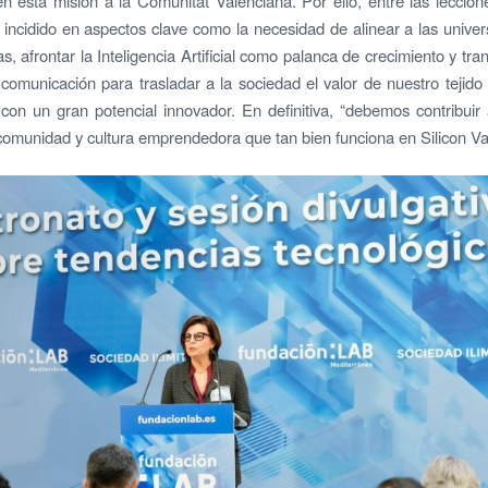
n esta misión a la Comunitat Valenciana. Por ello, entre las leccion
a incidido en aspectos clave como la necesidad de alinear a las unive
s, afrontar la Inteligencia Artificial como palanca de crecimiento y tra
 comunicación para trasladar a la sociedad el valor de nuestro tejido
con un gran potencial innovador. En definitiva, “debemos contribuir
comunidad y cultura emprendedora que tan bien funciona en Silicon Val