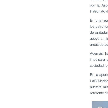
por la Aso
Patronato d
En una reun
los patrono
de andadur
apoyo a ini
áreas de ac
Además, han
impulsará 
sociedad, p
En la apert
LAB Medite
nuestra mi
referente e