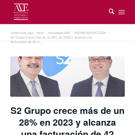
Usted está aquí:
Inicio
/
Actualidad AVE
/
#SOMOSDEACCIÓN
/
S2 Grupo crece más de un 28% en 2023 y alcanza una
facturación de 42 m...
S2 Grupo crece más de un
28% en 2023 y alcanza
una facturación de 42