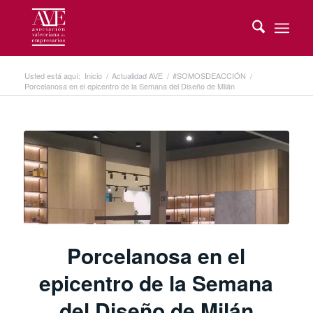
Usted está aquí:
Inicio
/
Actualidad AVE
/
#SOMOSDEACCIÓN
/
Porcelanosa en el epicentro de la Semana del Diseño de Milán
Porcelanosa en el
epicentro de la Semana
del Diseño de Milán