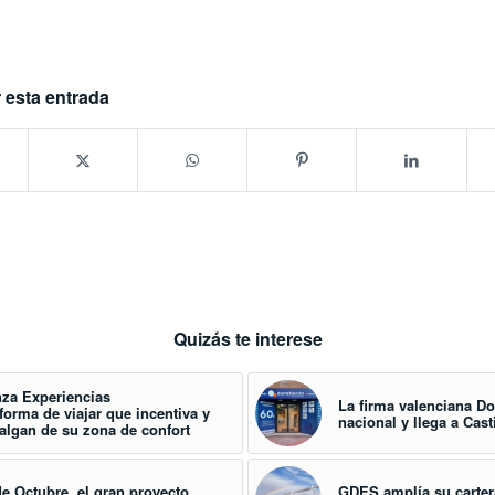
 esta entrada
Quizás te interese
nza Experiencias
La firma valenciana D
orma de viajar que incentiva y
nacional y llega a Cast
salgan de su zona de confort
de Octubre, el gran proyecto
GDES amplía su cartera