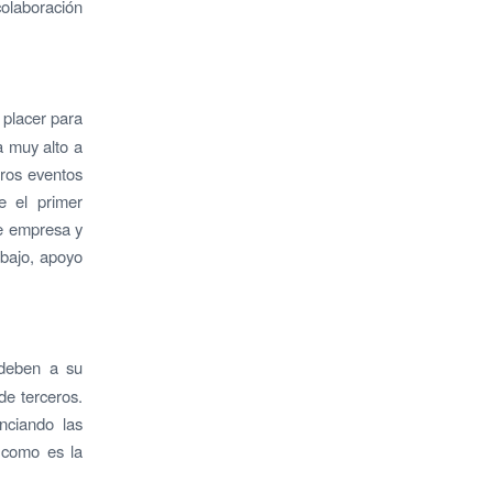
olaboración
n placer para
a muy alto a
tros eventos
e el primer
de empresa y
abajo, apoyo
deben a su
de terceros.
nciando las
, como es la