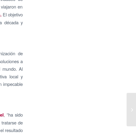
 viajaron en
a.
El objetivo
ima década y
nización de
soluciones a
l mundo. Al
tiva local y
ón impecable
el
, “ha sido
 tratarse de
el resultado