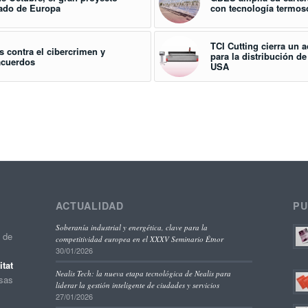
zado de Europa
con tecnología termoso
TCI Cutting cierra un 
 contra el cibercrimen y
para la distribución d
acuerdos
USA
ACTUALIDAD
PU
Soberanía industrial y energética, clave para la
o de
competitividad europea en el XXXV Seminario Étnor
30/01/2026
tat
Nealis Tech: la nueva etapa tecnológica de Nealis para
esas
liderar la gestión inteligente de ciudades y servicios
27/01/2026