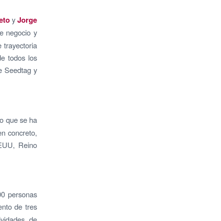
eto
y
Jorge
de negocio y
 trayectoria
de todos los
de Seedtag y
.
to que se ha
en concreto,
EEUU, Reino
600 personas
ento de tres
tividades de