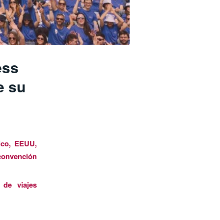
ess
e su
ico, EEUU,
 convención
 de viajes