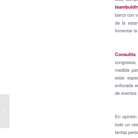
teambuld
barco con v
de la estan
fomentar la
Consultia
congresos, 
medida par
estar espec
enfocada en
de eventos ú
Más de 1.500 personas
participan como
voluntarios en el ‘Mes
En opinió
Social’ de...
todo un ret
tantas pers