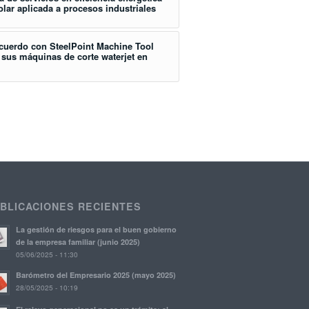
lar aplicada a procesos industriales
acuerdo con SteelPoint Machine Tool
e sus máquinas de corte waterjet en
BLICACIONES RECIENTES
La gestión de riesgos para el buen gobierno
de la empresa familiar (junio 2025)
05/06/2025 - 11:30
Barómetro del Empresario 2025 (mayo 2025)
28/05/2025 - 10:19