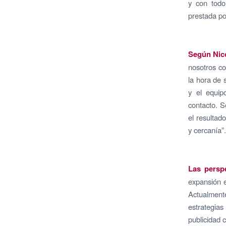
y con todo
prestada po
Según Nico
nosotros co
la hora de 
y el equip
contacto. S
el resultad
y cercanía”.
Las persp
expansión e
Actualment
estrategias
publicidad c