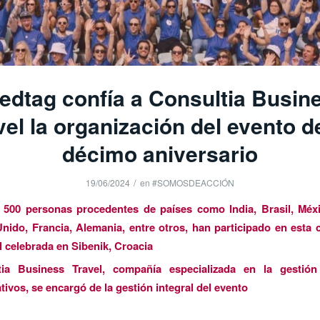
edtag confía a Consultia Busin
vel la organización del evento d
décimo aniversario
/
19/06/2024
en
#SOMOSDEACCIÓN
 500 personas procedentes de países como India, Brasil, Méx
nido, Francia, Alemania, entre otros, han participado en esta
 celebrada en Sibenik, Croacia
tia Business Travel, compañía especializada en la gestión
tivos, se encargó de la gestión integral del evento