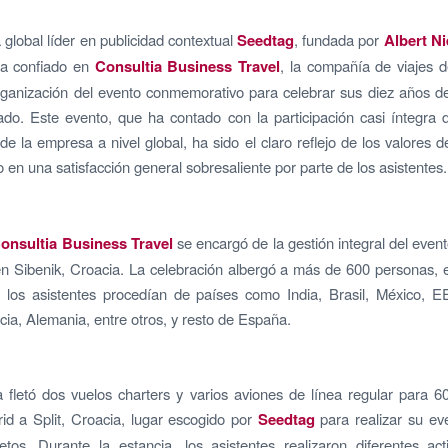
global líder en publicidad contextual
Seedtag
, fundada por
Albert Ni
ha confiado en
Consultia Business Travel
, la compañía de viajes 
ganización del evento conmemorativo para celebrar sus diez años de
do. Este evento, que ha contado con la participación casi íntegra 
e la empresa a nivel global, ha sido el claro reflejo de los valores 
o en una satisfacción general sobresaliente por parte de los asistentes
onsultia Business Travel
se encargó de la gestión integral del even
n Sibenik, Croacia. La celebración albergó a más de 600 personas, 
los asistentes procedían de países como India, Brasil, México, 
cia, Alemania, entre otros, y resto de España.
fletó dos vuelos charters y varios aviones de línea regular para 
d a Split, Croacia, lugar escogido por
Seedtag
para realizar su ev
tos. Durante la estancia, los asistentes realizaron diferentes ac