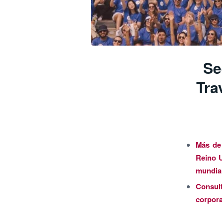
Se
Tra
Más de
Reino U
mundial
Consul
corpora