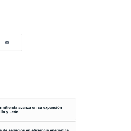
ormitienda avanza en su expansión
illa y León
 de servicios en eficiencia energética