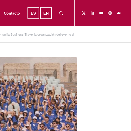
Contacto
ES
EN
sultia Business Travel la organización del evento d...