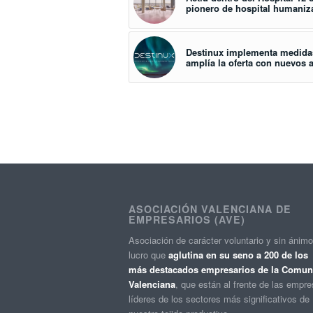
pionero de hospital humani
Destinux implementa medidas
amplía la oferta con nuevos 
ASOCIACIÓN VALENCIANA DE
EMPRESARIOS (AVE)
Asociación de carácter voluntario y sin ánim
lucro que
aglutina en su seno a 200 de los
más destacados empresarios de la Comuni
Valenciana
, que están al frente de las empr
líderes de los sectores más significativos de