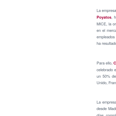
La empresa 
Poyatos
, 
MICE, la or
en el merca
empleados d
ha resultad
Para ello,
C
celebrado e
un 50% de 
Unido, Fran
La empresa 
desde Madri
días comple