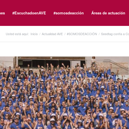
nes
#EscuchadoenAVE
#somosdeacción
Áreas de actuación
Usted está aquí:
Inicio
/
Actualidad AVE
/
#SOMOSDEACCIÓN
/
Seedtag confía a Con