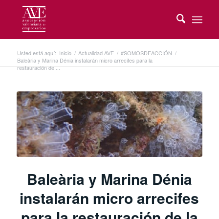
Usted está aquí:
Inicio
/
Actualidad AVE
/
#SOMOSDEACCIÓN
/
Baleària y Marina Dénia instalarán micro arrecifes para la
restauración de ...
Baleària y Marina Dénia
instalarán micro arrecifes
para la restauración de la