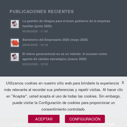
PUBLICACIONES RECIENTES
La gestión de riesgos para el buen gobierno de la empresa
familiar (junio 2025)
05/06/2025 - 11:30
Barómetro del Empresario 2025 (mayo 2025)
28/05/2025 - 10:19
El relevo generacional no es un trámite: el sucesor como
agente de cambio estratégico (marzo 2025)
30/03/2025 - 12:33
© Copyright, 2021. AVE | Asociación Valenciana de Empresarios
X
Utilizamos cookies en nuestro sitio web para brindarle la experiencia
(AVE)
más relevante al recordar sus preferencias y repetir visitas. Al hacer clic
en "Aceptar", usted acepta el uso de todas las cookies. Sin embargo,
puede visitar la Configuración de cookies para proporcionar un
consentimiento controlado.
ACEPTAR
CONFIGURACIÓN
Copyright Asociación Valenciana de Empresarios (AVE) -
powered by Enfold