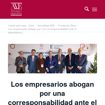
Usted está aquí:
Inicio
/
Actualidad AVE
/
Fundación Étnor
/
Los empresarios abogan por una corresponsabilidad ante el
absentismo l...
Los empresarios abogan
por una
corresponsabilidad ante el