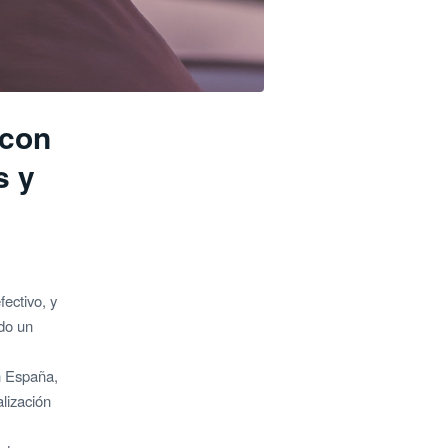
 con
s y
fectivo, y
do un
n España,
lización