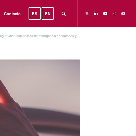
Contacto
ES
EN
segur Cash con balizas de emergencia conectadas y...