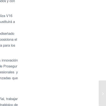
ndos y con
liza V16
stituirá a
codiseñado
posiciona el
a para los
a innovación
 de Prosegur
esionales y
anzadas que
l, trabajar
tratégico de