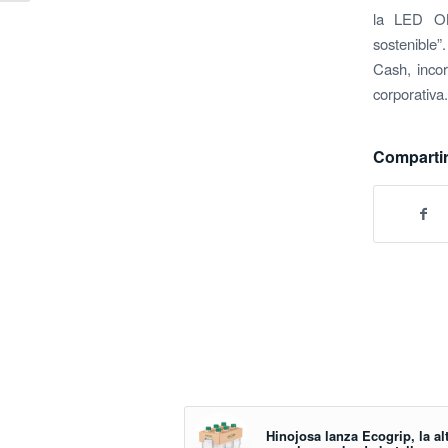
la LED ON
sostenible”
Cash, incor
corporativa.
Compartir
Hinojosa lanza Ecogrip, la al