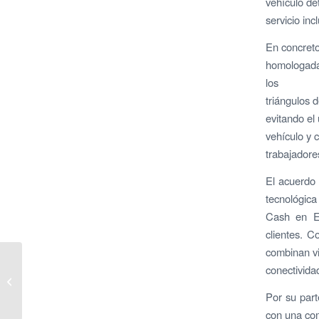
vehículo de
servicio inc
En concreto
homologada 
los
triángulos 
evitando el
vehículo y 
trabajadore
El acuerdo 
tecnológica
Cash en Es
clientes. 
combinan vis
Las historias familiares,
conectivida
clave para preservar el
legado y asegurar la
Por su par
continuidad...
con una com