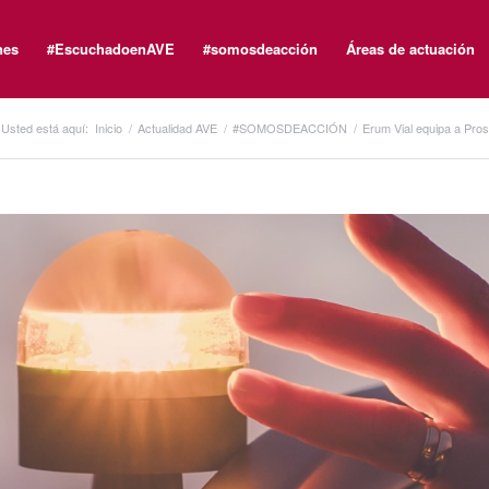
nes
#EscuchadoenAVE
#somosdeacción
Áreas de actuación
Usted está aquí:
Inicio
/
Actualidad AVE
/
#SOMOSDEACCIÓN
/
Erum Vial equipa a Pro