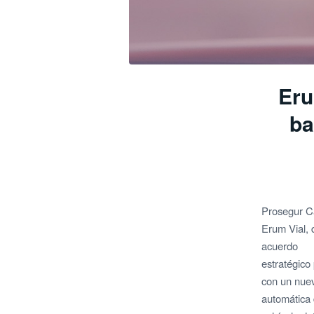
Eru
ba
Prosegur Cas
Erum Vial, 
acuerdo
estratégico
con un nuev
automática 