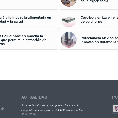
en la experiencia
rá a la industria alimentaria en
Cecotec aterriza en el
idad y la salud
de colchones
a Salud pone en marcha la
Porcelanosa México se
 que permite la detección de
innovación durante la
ros
ACTUALIDAD
PU
Soberanía industrial y energética, clave para la
o de
competitividad europea en el XXXV Seminario Étnor
30/01/2026