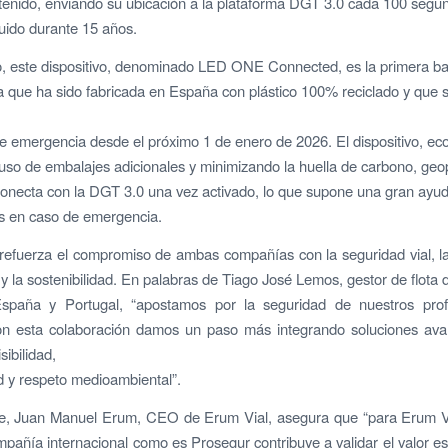
tenido, enviando su ubicación a la plataforma DGT 3.0 cada 100 segu
luido durante 15 años.
, este dispositivo, denominado LED ONE Connected, es la primera ba
que ha sido fabricada en España con plástico 100% reciclado y que su
de emergencia desde el próximo 1 de enero de 2026. El dispositivo, e
 uso de embalajes adicionales y minimizando la huella de carbono, geo
conecta con la DGT 3.0 una vez activado, lo que supone una gran ayud
s en caso de emergencia.
refuerza el compromiso de ambas compañías con la seguridad vial, l
 y la sostenibilidad. En palabras de Tiago José Lemos, gestor de flota
paña y Portugal, “apostamos por la seguridad de nuestros prof
Con esta colaboración damos un paso más integrando soluciones av
ibilidad,
d y respeto medioambiental”.
te, Juan Manuel Erum, CEO de Erum Vial, asegura que “para Erum Via
pañía internacional como es Prosegur contribuye a validar el valor es