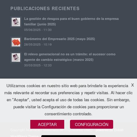
PUBLICACIONES RECIENTES
La gestión de riesgos para el buen gobierno de la empresa
familiar (junio 2025)
05/06/2025 - 11:30
Barómetro del Empresario 2025 (mayo 2025)
28/05/2025 - 10:19
El relevo generacional no es un trámite: el sucesor como
agente de cambio estratégico (marzo 2025)
30/03/2025 - 12:33
© Copyright, 2021. AVE | Asociación Valenciana de Empresarios
X
Utilizamos cookies en nuestro sitio web para brindarle la experiencia
(AVE)
más relevante al recordar sus preferencias y repetir visitas. Al hacer clic
en "Aceptar", usted acepta el uso de todas las cookies. Sin embargo,
puede visitar la Configuración de cookies para proporcionar un
consentimiento controlado.
ACEPTAR
CONFIGURACIÓN
Copyright Asociación Valenciana de Empresarios (AVE) -
powered by Enfold
WordPress Theme