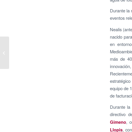
Durante la 
eventos rel
Nealis (ant
nacido para
en entorno
CaixaBank ha repartido
más de 35.000 regalos
Medioambien
a niños en riesgo de
más de 40 
vulnerabilidad...
innovación
Recienteme
estratégic
equipo de 1
de facturac
Durante la
directivo 
Gimeno
, 
Llopis
, co