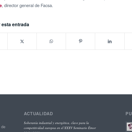
e
, director general de Facsa.
 esta entrada
ACTUALIDAD
PU
Soberanía industrial y energética, clave para la
o de
competitividad europea en el XXXV Seminario Étnor