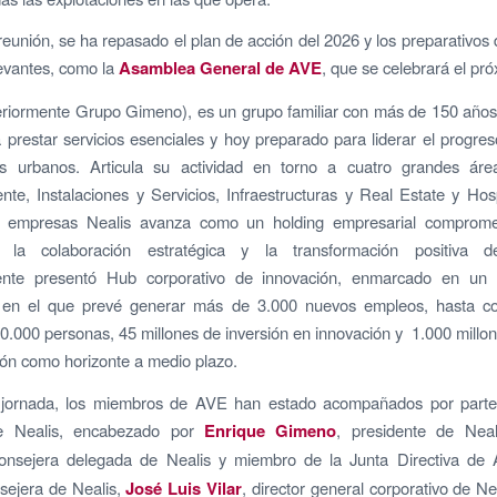
reunión, se ha repasado el plan de acción del 2026 y los preparativos
evantes, como la
Asamblea General de AVE
, que se celebrará el pr
eriormente Grupo Gimeno), es un grupo familiar con más de 150 años 
 prestar servicios esenciales y hoy preparado para liderar el progres
s urbanos. Articula su actividad en torno a cuatro grandes ár
te, Instalaciones y Servicios, Infraestructuras y Real Estate y Hosp
empresas Nealis avanza como un holding empresarial comprome
, la colaboración estratégica y la transformación positiva d
nte presentó Hub corporativo de innovación, enmarcado en un
o en el que prevé generar más de 3.000 nuevos empleos, hasta c
0.000 personas, 45 millones de inversión en innovación y 1.000 millo
ión como horizonte a medio plazo.
 jornada, los miembros de AVE han estado acompañados por parte
de Nealis, encabezado por
Enrique Gimeno
, presidente de Nea
consejera delegada de Nealis y miembro de la Junta Directiva de
nsejera de Nealis,
José Luis Vilar
, director general corporativo de Ne