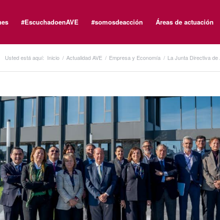
nes
#EscuchadoenAVE
#somosdeacción
Áreas de actuación
Usted está aquí:
Inicio
/
Actualidad AVE
/
Empresa y Economía
/
La Junta Directiva de 