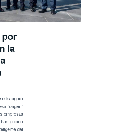
 por
n la
sa
a
 se inauguró
esa “origen”
las empresas
, han podido
teligente del