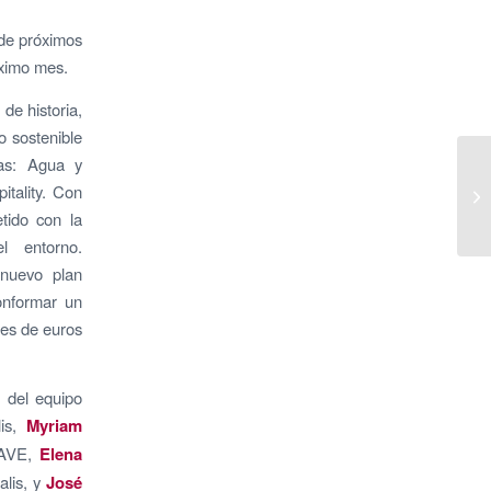
 de próximos
óximo mes.
de historia,
o sostenible
eas: Agua y
itality. Con
tido con la
el entorno.
 nuevo plan
onformar un
nes de euros
 del equipo
lis,
Myriam
 AVE,
Elena
alis, y
José