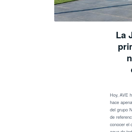
La 
pri
n
Hoy, AVE ha
hace apenas
del grupo N
de referenc
conocer el c
agua de tod