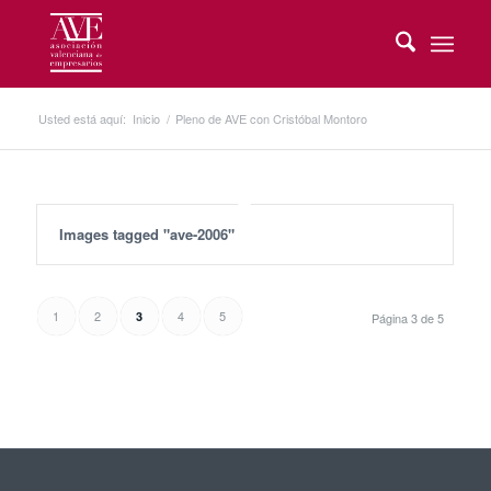
Usted está aquí:
Inicio
/
Pleno de AVE con Cristóbal Montoro
Images tagged "ave-2006"
1
2
4
5
3
Página 3 de 5