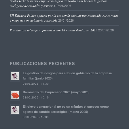
Nealis Tech: la nueva etapa tecnológica de Nealis para liderar la gestión
27/01/2026
inteligente de ciudades y servicios
SH Valencia Palace apuesta por la economía circular transformando sus cortinas
26/01/2026
y moquetas en mobiliario sostenible
23/01/2026
Porcelanosa refuerza su presencia con 18 nuevas tiendas en 2025
PUBLICACIONES RECIENTES
La gestión de riesgos para el buen gobierno de la empresa
familiar (junio 2025)
05/06/2025 - 11:30
Barómetro del Empresario 2025 (mayo 2025)
28/05/2025 - 10:19
El relevo generacional no es un trámite: el sucesor como
agente de cambio estratégico (marzo 2025)
30/03/2025 - 12:33