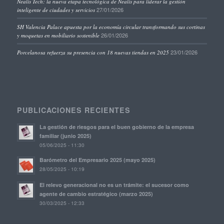
Nealis Tech: la nueva etapa tecnológica de Nealis para liderar la gestión
27/01/2026
inteligente de ciudades y servicios
SH Valencia Palace apuesta por la economía circular transformando sus cortinas
26/01/2026
y moquetas en mobiliario sostenible
23/01/2026
Porcelanosa refuerza su presencia con 18 nuevas tiendas en 2025
PUBLICACIONES RECIENTES
La gestión de riesgos para el buen gobierno de la empresa
familiar (junio 2025)
05/06/2025 - 11:30
Barómetro del Empresario 2025 (mayo 2025)
28/05/2025 - 10:19
El relevo generacional no es un trámite: el sucesor como
agente de cambio estratégico (marzo 2025)
30/03/2025 - 12:33