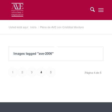
Usted está aquí:
Inicio
/
Pleno de AVE con Cristóbal Montoro
Images tagged "ave-2006"
1
2
3
5
4
Página 4 de 5