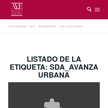
Usted está aquí:
Inicio
/
Actualidad AVE
/
sda_avanza urbana
LISTADO DE LA
ETIQUETA:
SDA_AVANZA
URBANA