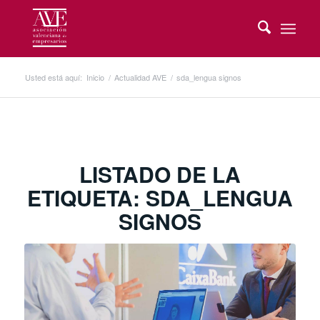
Usted está aquí:
Inicio
/
Actualidad AVE
/
sda_lengua signos
LISTADO DE LA
ETIQUETA:
SDA_LENGUA
SIGNOS