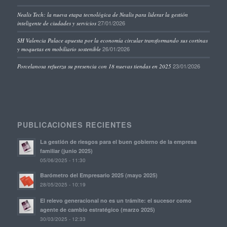
Nealis Tech: la nueva etapa tecnológica de Nealis para liderar la gestión
27/01/2026
inteligente de ciudades y servicios
SH Valencia Palace apuesta por la economía circular transformando sus cortinas
26/01/2026
y moquetas en mobiliario sostenible
23/01/2026
Porcelanosa refuerza su presencia con 18 nuevas tiendas en 2025
PUBLICACIONES RECIENTES
La gestión de riesgos para el buen gobierno de la empresa
familiar (junio 2025)
05/06/2025 - 11:30
Barómetro del Empresario 2025 (mayo 2025)
28/05/2025 - 10:19
El relevo generacional no es un trámite: el sucesor como
agente de cambio estratégico (marzo 2025)
30/03/2025 - 12:33