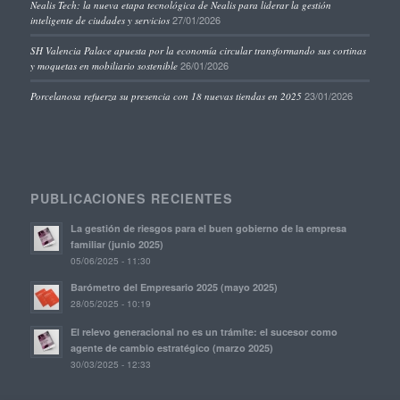
Nealis Tech: la nueva etapa tecnológica de Nealis para liderar la gestión
27/01/2026
inteligente de ciudades y servicios
SH Valencia Palace apuesta por la economía circular transformando sus cortinas
26/01/2026
y moquetas en mobiliario sostenible
23/01/2026
Porcelanosa refuerza su presencia con 18 nuevas tiendas en 2025
PUBLICACIONES RECIENTES
La gestión de riesgos para el buen gobierno de la empresa
familiar (junio 2025)
05/06/2025 - 11:30
Barómetro del Empresario 2025 (mayo 2025)
28/05/2025 - 10:19
El relevo generacional no es un trámite: el sucesor como
agente de cambio estratégico (marzo 2025)
30/03/2025 - 12:33