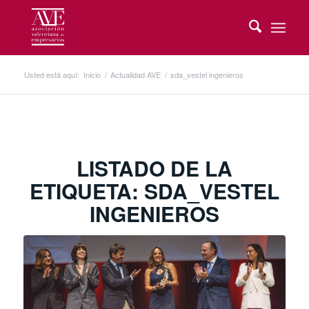
Usted está aquí:
Inicio
/
Actualidad AVE
/
sda_vestel ingenieros
LISTADO DE LA
ETIQUETA:
SDA_VESTEL
INGENIEROS