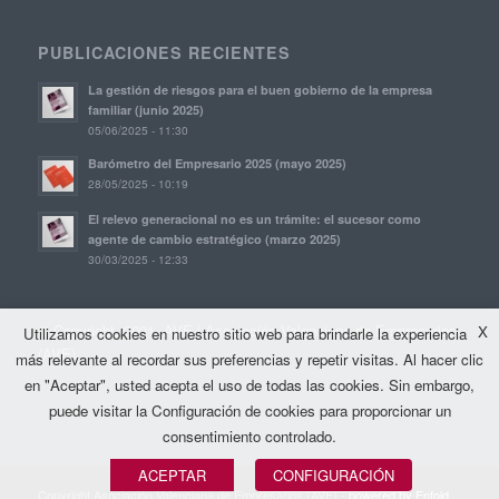
PUBLICACIONES RECIENTES
La gestión de riesgos para el buen gobierno de la empresa
familiar (junio 2025)
05/06/2025 - 11:30
Barómetro del Empresario 2025 (mayo 2025)
28/05/2025 - 10:19
El relevo generacional no es un trámite: el sucesor como
agente de cambio estratégico (marzo 2025)
30/03/2025 - 12:33
© Copyright, 2021. AVE | Asociación Valenciana de Empresarios
X
Utilizamos cookies en nuestro sitio web para brindarle la experiencia
(AVE)
más relevante al recordar sus preferencias y repetir visitas. Al hacer clic
en "Aceptar", usted acepta el uso de todas las cookies. Sin embargo,
puede visitar la Configuración de cookies para proporcionar un
consentimiento controlado.
ACEPTAR
CONFIGURACIÓN
Copyright Asociación Valenciana de Empresarios (AVE) -
powered by Enfold