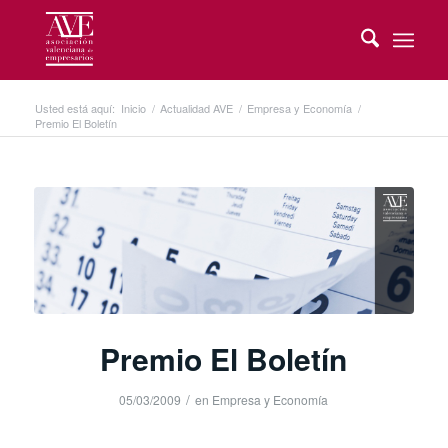
Usted está aquí:
Inicio
/
Actualidad AVE
/
Empresa y Economía
/
Premio El Boletín
Premio El Boletín
/
05/03/2009
en
Empresa y Economía