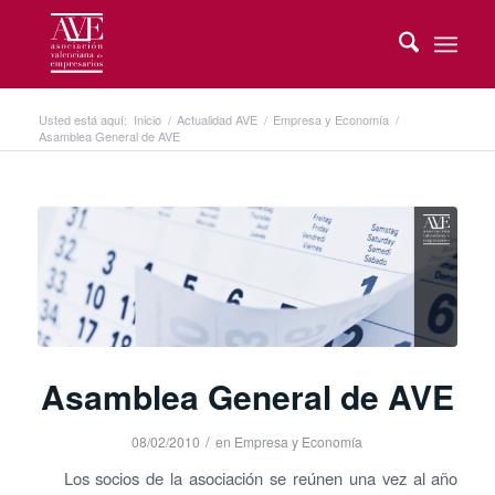
Usted está aquí:
Inicio
/
Actualidad AVE
/
Empresa y Economía
/
Asamblea General de AVE
Asamblea General de AVE
/
08/02/2010
en
Empresa y Economía
Los socios de la asociación se reúnen una vez al año