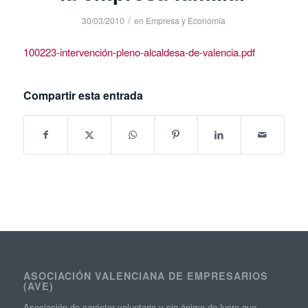
/
30/03/2010
en
Empresa y Economía
100223-intervención-pleno-alcaldesa-de-valencia.pdf
Compartir esta entrada
ASOCIACIÓN VALENCIANA DE EMPRESARIOS
(AVE)
Asociación de carácter voluntario y sin ánimo de lucro que