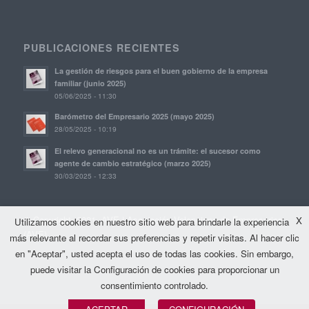
PUBLICACIONES RECIENTES
La gestión de riesgos para el buen gobierno de la empresa
familiar (junio 2025)
05/06/2025 - 11:30
Barómetro del Empresario 2025 (mayo 2025)
28/05/2025 - 10:19
El relevo generacional no es un trámite: el sucesor como
agente de cambio estratégico (marzo 2025)
30/03/2025 - 12:33
© Copyright, 2021. AVE | Asociación Valenciana de Empresarios
X
Utilizamos cookies en nuestro sitio web para brindarle la experiencia
(AVE)
más relevante al recordar sus preferencias y repetir visitas. Al hacer clic
en "Aceptar", usted acepta el uso de todas las cookies. Sin embargo,
puede visitar la Configuración de cookies para proporcionar un
consentimiento controlado.