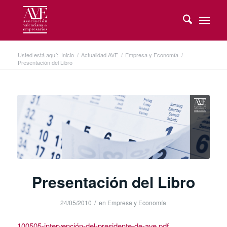
Usted está aquí:
Inicio
/
Actualidad AVE
/
Empresa y Economía
/
Presentación del Libro
Presentación del Libro
/
24/05/2010
en
Empresa y Economía
100505-intervención-del-presidente-de-ave.pdf