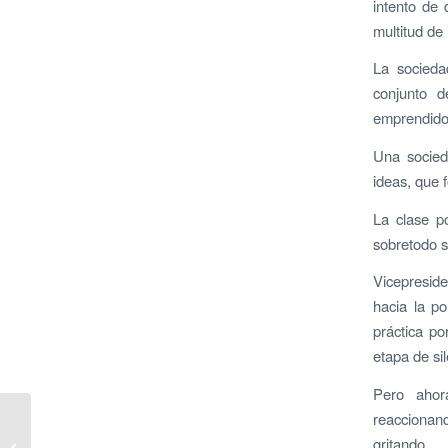
intento de
multitud de 
La socieda
conjunto 
emprendido
Una socied
ideas, que 
La clase p
sobretodo s
Vicepresid
hacia la po
práctica p
etapa de sil
Pero ahor
reaccionand
Intervención del
Presidente de AVE en
gritando.