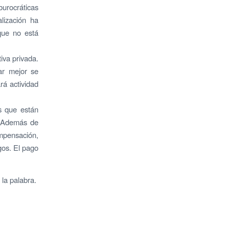
burocráticas
lización ha
que no está
iva privada.
ar mejor se
rá actividad
s que están
. Además de
mpensación,
gos. El pago
 la palabra.