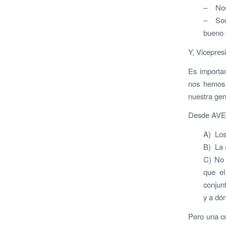
– Nos 
– Somo
bueno 
Y, Vicepres
Es importa
nos hemos 
nuestra gen
Desde AVE 
A) Los
B) La 
C) No 
que el
conjun
y a dó
Pero una co