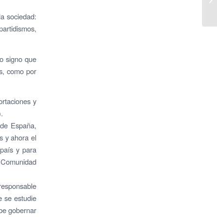
la sociedad:
partidismos,
mo signo que
es, como por
ortaciones y
.
 de España,
s y ahora el
país y para
 Comunidad
 responsable
e se estudie
debe gobernar