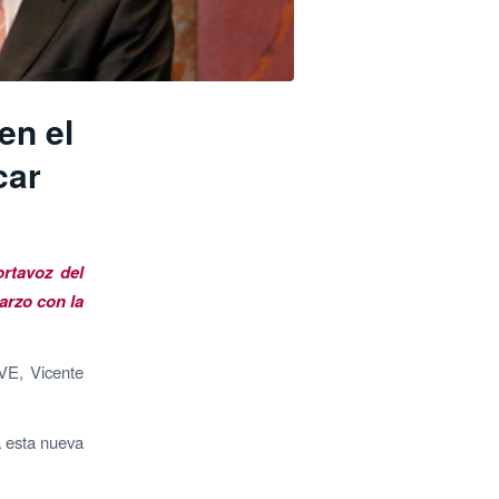
en el
car
ortavoz del
arzo con la
AVE, Vicente
a esta nueva