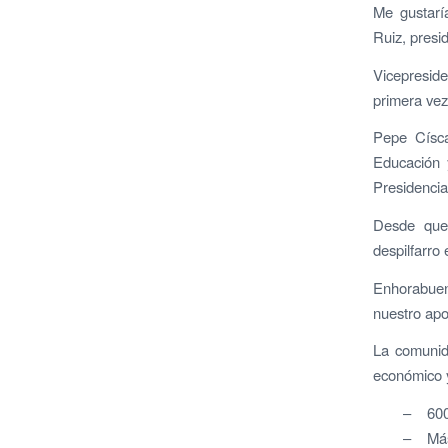
Me gustarí
Ruiz, presi
Vicepresid
primera vez
Pepe Císca
Educación 
Presidencia
Desde que 
despilfarro 
Enhorabuena
nuestro apo
La comunid
económico y
– 600.
– Más 