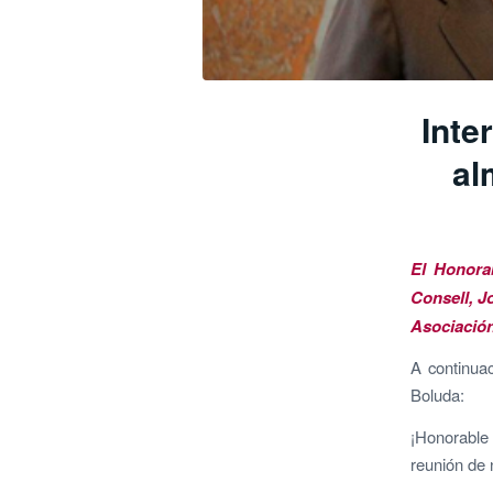
Inte
al
El Honora
Consell, J
Asociación
A continuac
Boluda:
¡Honorable 
reunión de 