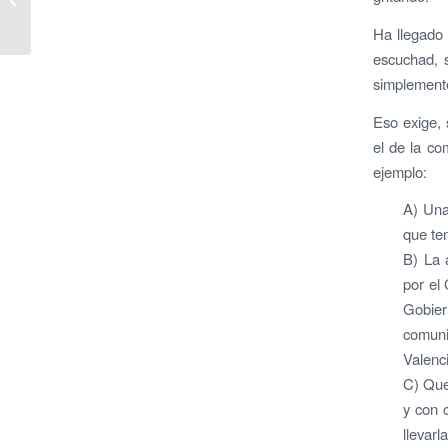
el almuerzo de trabajo
Ha llegado 
con Máximo B...
escuchad, s
simplement
Eso exige, 
el de la co
ejemplo:
A) Una
que te
B) La 
por el 
Gobier
comun
Valenc
C) Que 
y con 
llevarl