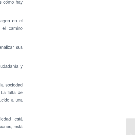
os cómo hay
magen en el
 el camino
nalizar sus
iudadanía y
la sociedad
 La falta de
ucido a una
iedad está
ciones, está