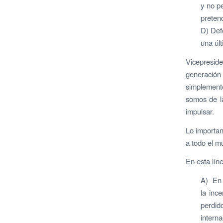
y no p
preten
D) Def
una úl
Vicepresiden
generación
simplement
somos de la
impulsar.
Lo importa
a todo el m
En esta lín
A) En e
la inc
perdi
intern