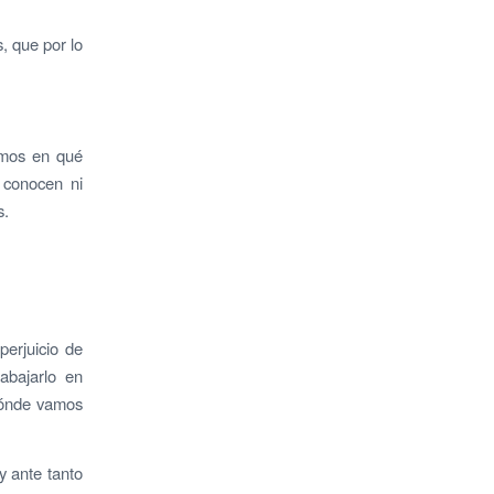
 que por lo
emos en qué
 conocen ni
s.
perjuicio de
abajarlo en
dónde vamos
y ante tanto