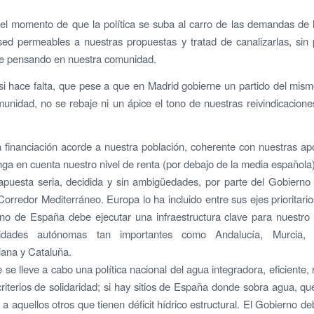
el momento de que la política se suba al carro de las demandas de 
ed permeables a nuestras propuestas y tratad de canalizarlas, sin 
e pensando en nuestra comunidad.
si hace falta, que pese a que en Madrid gobierne un partido del mis
munidad, no se rebaje ni un ápice el tono de nuestras reivindicacion
 financiación acorde a nuestra población, coherente con nuestras ap
nga en cuenta nuestro nivel de renta (por debajo de la media española)
apuesta seria, decidida y sin ambigüedades, por parte del Gobierno
Corredor Mediterráneo. Europa lo ha incluido entre sus ejes prioritario
no de España debe ejecutar una infraestructura clave para nuestro 
idades autónomas tan importantes como Andalucía, Murcia,
iana y Cataluña.
se lleve a cabo una política nacional del agua integradora, eficiente,
criterios de solidaridad; si hay sitios de España donde sobra agua, qu
a a aquellos otros que tienen déficit hídrico estructural. El Gobierno 