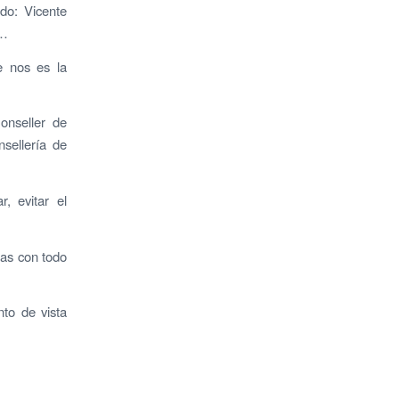
do: Vicente
e…
e nos es la
onseller de
sellería de
, evitar el
tas con todo
to de vista