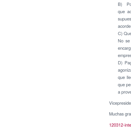
B) Por 
que ac
supues
acorde
C) Que 
No se 
encarg
empres
D) Pag
agoniz
que ll
que pe
a prove
Vicepreside
Muchas gra
120312-inte