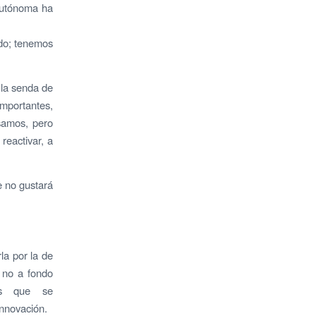
autónoma ha
ido; tenemos
a la senda de
mportantes,
samos, pero
reactivar, a
 no gustará
la por la de
 no a fondo
los que se
innovación.