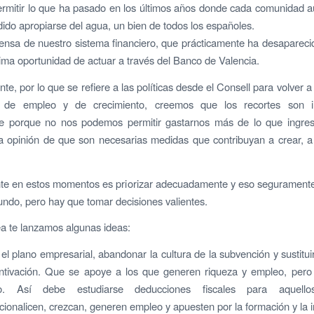
ermitir lo que ha pasado en los últimos años donde cada comunidad 
dido apropiarse del agua, un bien de todos los españoles.
ensa de nuestro sistema financiero, que prácticamente ha desaparec
tima oportunidad de actuar a través del Banco de Valencia.
te, por lo que se refiere a las políticas desde el Consell para volver 
 de empleo y de crecimiento, creemos que los recortes son i
e porque no nos podemos permitir gastarnos más de lo que ingre
 opinión de que son necesarias medidas que contribuyan a crear, a 
nte en estos momentos es priorizar adecuadamente y eso seguramente
undo, pero hay que tomar decisiones valientes.
ea te lanzamos algunas ideas:
l plano empresarial, abandonar la cultura de la subvención y sustituir
entivación. Que se apoye a los que generen riqueza y empleo, pero
do. Así debe estudiarse deducciones fiscales para aquel
acionalicen, crezcan, generen empleo y apuesten por la formación y la 