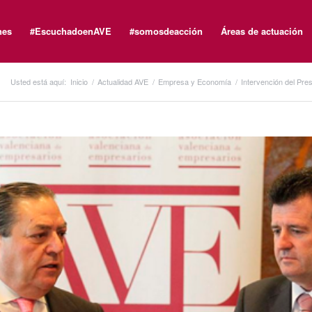
nes
#EscuchadoenAVE
#somosdeacción
Áreas de actuación
Usted está aquí:
Inicio
/
Actualidad AVE
/
Empresa y Economía
/
Intervención del Pre