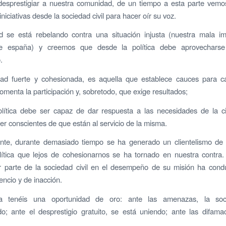
 desprestigiar a nuestra comunidad, de un tiempo a esta parte vem
iniciativas desde la sociedad civil para hacer oír su voz.
d se está rebelando contra una situación injusta (nuestra mala i
de españa) y creemos que desde la política debe aprovecharse
.
ad fuerte y cohesionada, es aquella que establece cauces para ca
fomenta la participación y, sobretodo, que exige resultados;
olítica debe ser capaz de dar respuesta a las necesidades de la c
er conscientes de que están al servicio de la misma.
ente, durante demasiado tiempo se ha generado un clientelismo de 
lítica que lejos de cohesionarnos se ha tornado en nuestra contra.
or parte de la sociedad civil en el desempeño de su misión ha cond
encio y de inacción.
a tenéis una oportunidad de oro: ante las amenazas, la soc
o; ante el desprestigio gratuito, se está uniendo; ante las difama