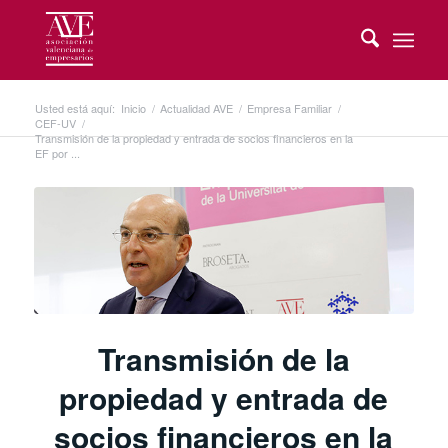
Usted está aquí:
Inicio
/
Actualidad AVE
/
Empresa Familiar
/
CEF-UV
/
Transmisión de la propiedad y entrada de socios financieros en la
EF por ...
Transmisión de la
propiedad y entrada de
socios financieros en la