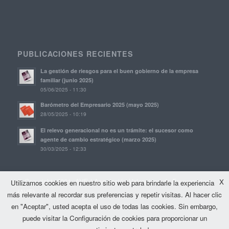
PUBLICACIONES RECIENTES
La gestión de riesgos para el buen gobierno de la empresa
familiar (junio 2025)
05/06/2025 - 11:30
Barómetro del Empresario 2025 (mayo 2025)
28/05/2025 - 10:19
El relevo generacional no es un trámite: el sucesor como
agente de cambio estratégico (marzo 2025)
30/03/2025 - 12:33
© Copyright, 2021. AVE | Asociación Valenciana de Empresarios
X
Utilizamos cookies en nuestro sitio web para brindarle la experiencia
(AVE)
más relevante al recordar sus preferencias y repetir visitas. Al hacer clic
en "Aceptar", usted acepta el uso de todas las cookies. Sin embargo,
puede visitar la Configuración de cookies para proporcionar un