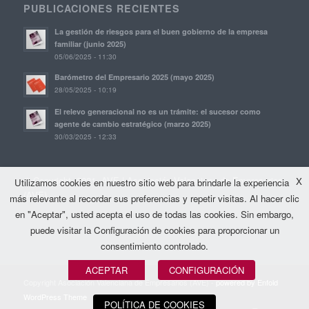
PUBLICACIONES RECIENTES
La gestión de riesgos para el buen gobierno de la empresa
familiar (junio 2025)
05/06/2025 - 11:30
Barómetro del Empresario 2025 (mayo 2025)
28/05/2025 - 10:19
El relevo generacional no es un trámite: el sucesor como
agente de cambio estratégico (marzo 2025)
30/03/2025 - 12:33
© Copyright, 2021. AVE | Asociación Valenciana de Empresarios
X
Utilizamos cookies en nuestro sitio web para brindarle la experiencia
(AVE)
más relevante al recordar sus preferencias y repetir visitas. Al hacer clic
en "Aceptar", usted acepta el uso de todas las cookies. Sin embargo,
puede visitar la Configuración de cookies para proporcionar un
consentimiento controlado.
ACEPTAR
CONFIGURACIÓN
Copyright Asociación Valenciana de Empresarios (AVE) -
powered by Enfold
WordPress Theme
POLÍTICA DE COOKIES