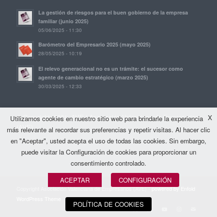
La gestión de riesgos para el buen gobierno de la empresa
familiar (junio 2025)
05/06/2025 - 11:30
Barómetro del Empresario 2025 (mayo 2025)
28/05/2025 - 10:19
El relevo generacional no es un trámite: el sucesor como
agente de cambio estratégico (marzo 2025)
30/03/2025 - 12:33
© Copyright, 2021. AVE | Asociación Valenciana de Empresarios
X
Utilizamos cookies en nuestro sitio web para brindarle la experiencia
(AVE)
más relevante al recordar sus preferencias y repetir visitas. Al hacer clic
en "Aceptar", usted acepta el uso de todas las cookies. Sin embargo,
puede visitar la Configuración de cookies para proporcionar un
consentimiento controlado.
ACEPTAR
CONFIGURACIÓN
Copyright Asociación Valenciana de Empresarios (AVE) -
powered by Enfold
WordPress Theme
POLÍTICA DE COOKIES