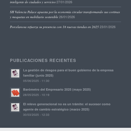
27/01/2026
inteligente de ciudades y servicios
SH Valencia Palace apuesta por la economía circular transformando sus cortinas
26/01/2026
y moquetas en mobiliario sostenible
23/01/2026
Porcelanosa refuerza su presencia con 18 nuevas tiendas en 2025
PUBLICACIONES RECIENTES
La gestión de riesgos para el buen gobierno de la empresa
familiar (junio 2025)
05/06/2025 - 11:30
Barómetro del Empresario 2025 (mayo 2025)
28/05/2025 - 10:19
El relevo generacional no es un trámite: el sucesor como
agente de cambio estratégico (marzo 2025)
30/03/2025 - 12:33