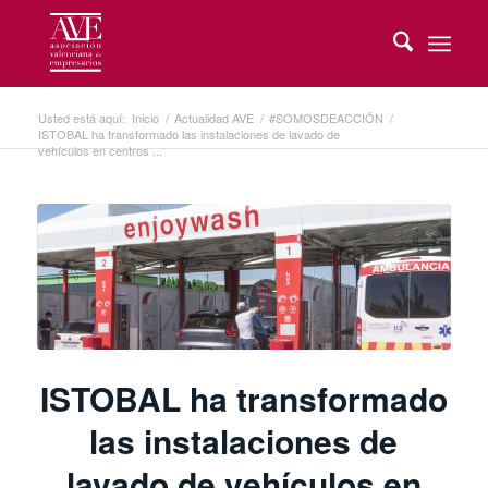
Usted está aquí:
Inicio
/
Actualidad AVE
/
#SOMOSDEACCIÓN
/
ISTOBAL ha transformado las instalaciones de lavado de
vehículos en centros ...
ISTOBAL ha transformado
las instalaciones de
lavado de vehículos en