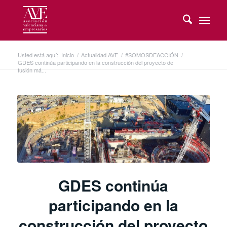
Usted está aquí:
Inicio
/
Actualidad AVE
/
#SOMOSDEACCIÓN
/
GDES continúa participando en la construcción del proyecto de
fusión má...
GDES continúa
participando en la
construcción del proyecto