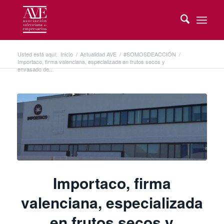
Usted está aquí:
Inicio
/
Actualidad AVE
/
#SOMOSDEACCIÓN
/
Importaco, firma valenciana, especializada en frutos secos y
envasado de...
Importaco, firma
valenciana, especializada
en frutos secos y