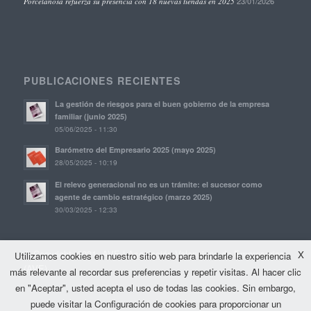
23/01/2026
Porcelanosa refuerza su presencia con 18 nuevas tiendas en 2025
PUBLICACIONES RECIENTES
La gestión de riesgos para el buen gobierno de la empresa
familiar (junio 2025)
05/06/2025 - 11:30
Barómetro del Empresario 2025 (mayo 2025)
28/05/2025 - 10:19
El relevo generacional no es un trámite: el sucesor como
agente de cambio estratégico (marzo 2025)
30/03/2025 - 12:33
© Copyright, 2021. AVE | Asociación Valenciana de Empresarios
X
Utilizamos cookies en nuestro sitio web para brindarle la experiencia
(AVE)
más relevante al recordar sus preferencias y repetir visitas. Al hacer clic
en "Aceptar", usted acepta el uso de todas las cookies. Sin embargo,
puede visitar la Configuración de cookies para proporcionar un