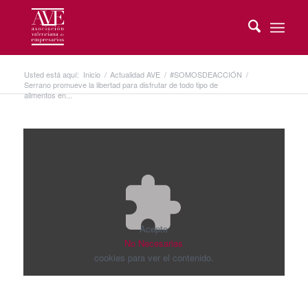
Usted está aquí:
Inicio
/
Actualidad AVE
/
#SOMOSDEACCIÓN
/
Serrano promueve la libertad para disfrutar de todo tipo de
alimentos en...
Acepte
No Necesarias
cookies para ver el contenido.