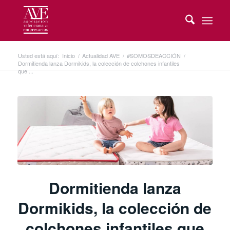
Usted está aquí:
Inicio
/
Actualidad AVE
/
#SOMOSDEACCIÓN
/
Dormitienda lanza Dormikids, la colección de colchones infantiles
que ...
Dormitienda lanza
Dormikids, la colección de
colchones infantiles que