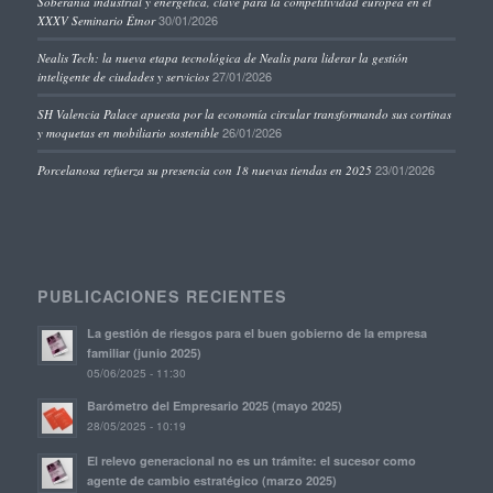
Soberanía industrial y energética, clave para la competitividad europea en el
30/01/2026
XXXV Seminario Étnor
Nealis Tech: la nueva etapa tecnológica de Nealis para liderar la gestión
27/01/2026
inteligente de ciudades y servicios
SH Valencia Palace apuesta por la economía circular transformando sus cortinas
26/01/2026
y moquetas en mobiliario sostenible
23/01/2026
Porcelanosa refuerza su presencia con 18 nuevas tiendas en 2025
PUBLICACIONES RECIENTES
La gestión de riesgos para el buen gobierno de la empresa
familiar (junio 2025)
05/06/2025 - 11:30
Barómetro del Empresario 2025 (mayo 2025)
28/05/2025 - 10:19
El relevo generacional no es un trámite: el sucesor como
agente de cambio estratégico (marzo 2025)