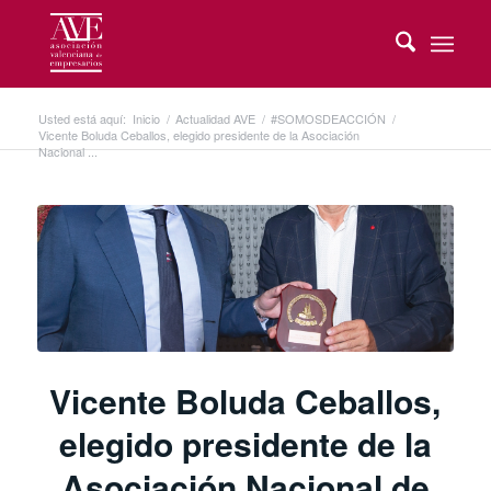
Usted está aquí:
Inicio
/
Actualidad AVE
/
#SOMOSDEACCIÓN
/
Vicente Boluda Ceballos, elegido presidente de la Asociación
Nacional ...
Vicente Boluda Ceballos,
elegido presidente de la
Asociación Nacional de