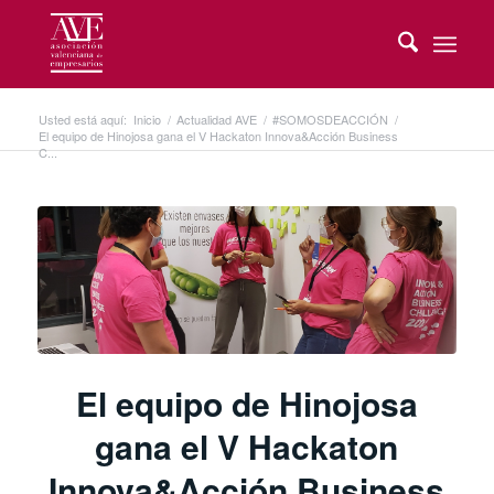
Usted está aquí:
Inicio
/
Actualidad AVE
/
#SOMOSDEACCIÓN
/
El equipo de Hinojosa gana el V Hackaton Innova&Acción Business
C...
El equipo de Hinojosa
gana el V Hackaton
Innova&Acción Business