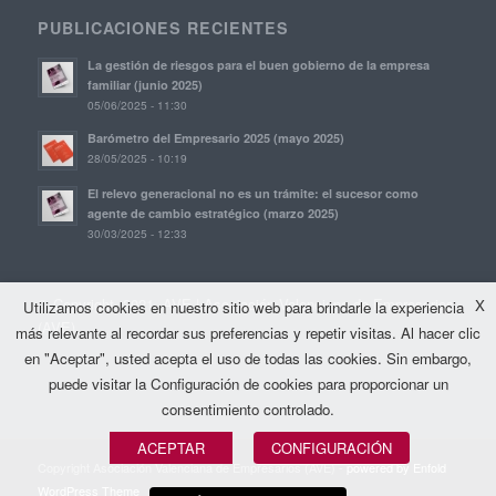
PUBLICACIONES RECIENTES
La gestión de riesgos para el buen gobierno de la empresa
familiar (junio 2025)
05/06/2025 - 11:30
Barómetro del Empresario 2025 (mayo 2025)
28/05/2025 - 10:19
El relevo generacional no es un trámite: el sucesor como
agente de cambio estratégico (marzo 2025)
30/03/2025 - 12:33
© Copyright, 2021. AVE | Asociación Valenciana de Empresarios
X
Utilizamos cookies en nuestro sitio web para brindarle la experiencia
(AVE)
más relevante al recordar sus preferencias y repetir visitas. Al hacer clic
en "Aceptar", usted acepta el uso de todas las cookies. Sin embargo,
puede visitar la Configuración de cookies para proporcionar un
consentimiento controlado.
ACEPTAR
CONFIGURACIÓN
Copyright Asociación Valenciana de Empresarios (AVE) -
powered by Enfold
WordPress Theme