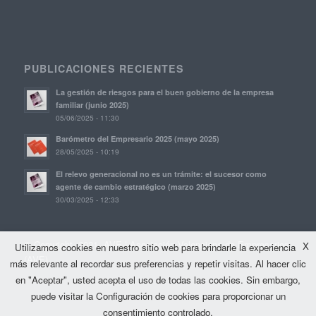
PUBLICACIONES RECIENTES
La gestión de riesgos para el buen gobierno de la empresa
familiar (junio 2025)
05/06/2025 - 11:30
Barómetro del Empresario 2025 (mayo 2025)
28/05/2025 - 10:19
El relevo generacional no es un trámite: el sucesor como
agente de cambio estratégico (marzo 2025)
30/03/2025 - 12:33
© Copyright, 2021. AVE | Asociación Valenciana de Empresarios
X
Utilizamos cookies en nuestro sitio web para brindarle la experiencia
(AVE)
más relevante al recordar sus preferencias y repetir visitas. Al hacer clic
en "Aceptar", usted acepta el uso de todas las cookies. Sin embargo,
puede visitar la Configuración de cookies para proporcionar un
consentimiento controlado.