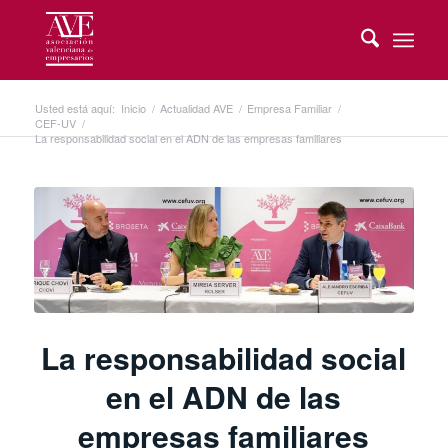
Usted está aquí:
Inicio
/
Actualidad AVE
/
Empresa Familiar
/
CEF-UV
/
La responsabilidad social en el ADN de las empresas familiares
La responsabilidad social
en el ADN de las
empresas familiares