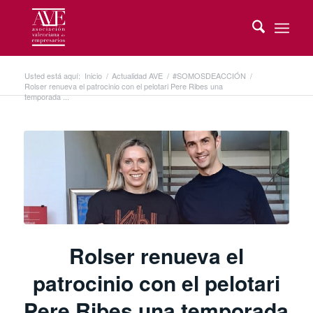
Usted está aquí:
Inicio
/
Actualidad AVE
/
#SOMOSDEACCIÓN
/
Rolser renueva el patrocinio con el pelotari Pere Ribes una
temporada ...
Rolser renueva el
patrocinio con el pelotari
Pere Ribes una temporada