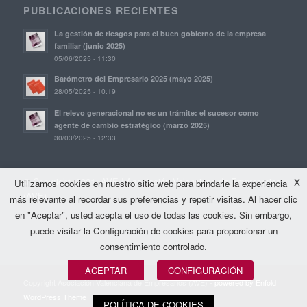
PUBLICACIONES RECIENTES
La gestión de riesgos para el buen gobierno de la empresa
familiar (junio 2025)
05/06/2025 - 11:30
Barómetro del Empresario 2025 (mayo 2025)
28/05/2025 - 10:19
El relevo generacional no es un trámite: el sucesor como
agente de cambio estratégico (marzo 2025)
30/03/2025 - 12:33
© Copyright, 2021. AVE | Asociación Valenciana de Empresarios
X
Utilizamos cookies en nuestro sitio web para brindarle la experiencia
(AVE)
más relevante al recordar sus preferencias y repetir visitas. Al hacer clic
en "Aceptar", usted acepta el uso de todas las cookies. Sin embargo,
puede visitar la Configuración de cookies para proporcionar un
consentimiento controlado.
ACEPTAR
CONFIGURACIÓN
Copyright Asociación Valenciana de Empresarios (AVE) -
powered by Enfold
WordPress Theme
POLÍTICA DE COOKIES