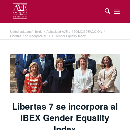
Usted está aquí:
Inicio
/
Actualidad AVE
/
#SOMOSDEACCIÓN
/
Libertas 7 se incorpora al IBEX Gender Equality Index
Libertas 7 se incorpora al
IBEX Gender Equality
Index