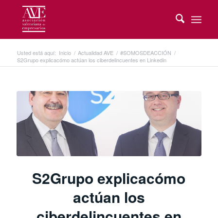
Usted está aquí:
Inicio
/
Actualidad AVE
/
#SOMOSDEACCIÓN
/
S2Grupo explicacómo actúan los ciberdelincuentes en Linkedin
S2Grupo explicacómo
actúan los
ciberdelincuentes en