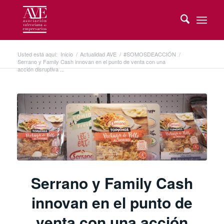
Usted está aquí:
Inicio
/
Actualidad AVE
/
#SOMOSDEACCIÓN
/
Serrano y Family Cash innovan en el punto de venta con una
acción disruptiva ...
Serrano y Family Cash
innovan en el punto de
venta con una acción