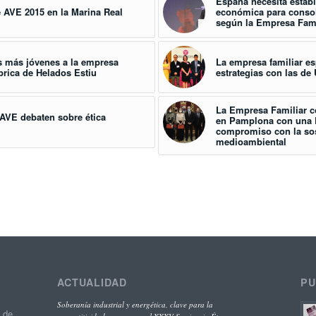
España necesita estabil
 AVE 2015 en la Marina Real
económica para consol
según la Empresa Fami
s más jóvenes a la empresa
La empresa familiar es
ábrica de Helados Estiu
estrategias con las d
La Empresa Familiar 
AVE debaten sobre ética
en Pamplona con una D
compromiso con la sos
medioambiental
ACTUALIDAD
PU
Soberanía industrial y energética, clave para la
o de