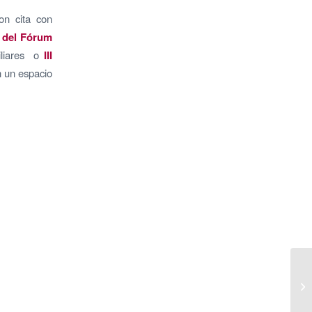
on cita con
 del Fórum
liares o
III
n un espacio