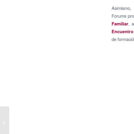
Asimismo,
Forums pro
Familiar
, 
Encuentro
de formació
AVE lanza su vídeo
resumen 2022 “40 años
de compromiso con la
sociedad�...