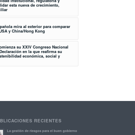
idad institucional, regulatoria y
idar esta nueva de crecimiento,
liar
pañola mira al exterior para comparar
e USA y China/Hong Kong
comienza su XXIV Congreso Nacional
eclaración en la que reafirma su
tenibilidad económica, social y
BLICACIONES RECIENTES
La gestión de riesgos para el buen gobierno