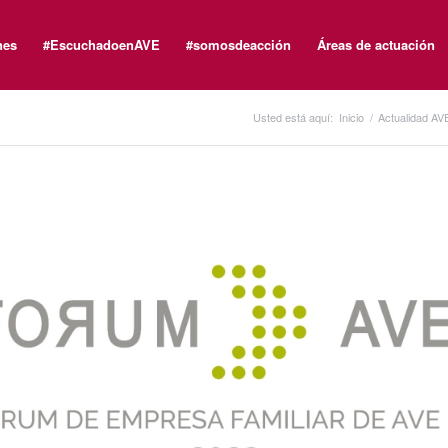
nes
#EscuchadoenAVE
#somosdeacción
Áreas de actuación
Usted está aquí:
Inicio
/
Actualidad AV