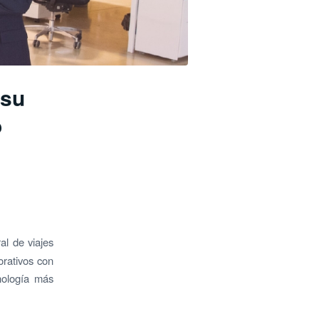
 su
o
al de viajes
orativos con
nología más