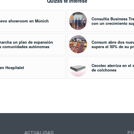
Quizás te interese
Consultia Business Tra
nuevo showroom en Múnich
con un crecimiento su
marcha un plan de expansión
Consum abre dos nueva
evas comunidades autónomas
supera el 50% de su pr
Cecotec aterriza en el
en Hospitalet
de colchones
ACTUALIDAD
PU