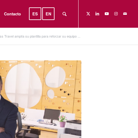
Contacto
ES
EN
s Travel amplía su plantilla para reforzar su equipo ...