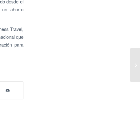
ado desde el
e un ahorro
ness Travel,
nacional que
ración para