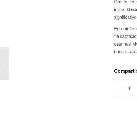
Con la inqu
inicio Des
significativ
En opinión 
“la captaci
estamos vi
nuestra ape
La Unidad de Daño
Cerebral de Ribera
Polusa atiende a casi
Compartir
un centenar de
pacientes...