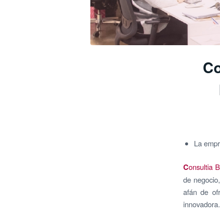
Co
La empre
C
onsultia 
de negocio,
afán de of
innovadora.