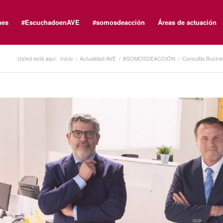
nes
#EscuchadoenAVE
#somosdeacción
Áreas de actuación
Usted está aquí:
Inicio
/
Actualidad AVE
/
#SOMOSDEACCIÓN
/
Consultia Busines