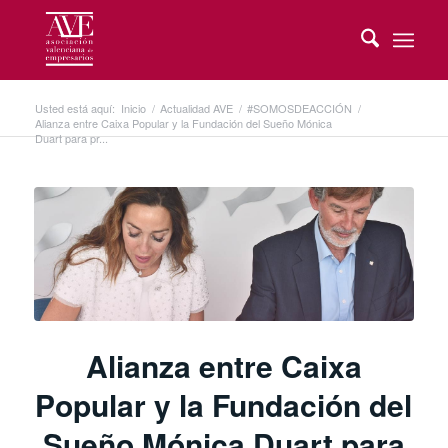
Usted está aquí:
Inicio
/
Actualidad AVE
/
#SOMOSDEACCIÓN
/
Alianza entre Caixa Popular y la Fundación del Sueño Mónica
Duart para pr...
Alianza entre Caixa
Popular y la Fundación del
Sueño Mónica Duart para