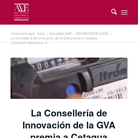
Usted está aquí:
Inicio
/
Actualidad AVE
/
#SOMOSDEACCIÓN
/
La Consellería de Innovación de la GVA premia a Cetaqua
Comunitat Valenciana, H...
La Consellería de
Innovación de la GVA
premia a Cetaqua