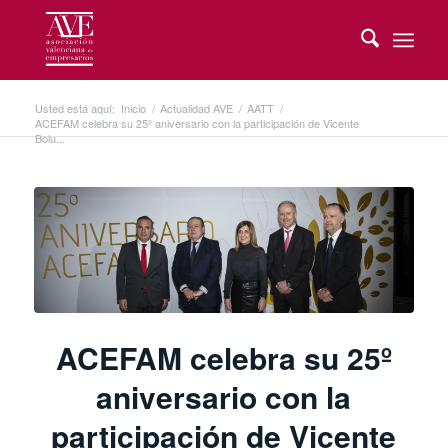
Usted está aquí:
Inicio
/
Actualidad AVE
/
AATT
/
ACEFAM celebra su 25º aniversario con la participación de Vicente
Bolu...
ACEFAM celebra su 25º
aniversario con la
participación de Vicente