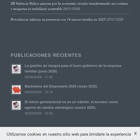
SH Valencia Palace apuesta por la economía circular transformando sus cortinas
26/01/2026
y moquetas en mobiliario sostenible
23/01/2026
Porcelanosa refuerza su presencia con 18 nuevas tiendas en 2025
PUBLICACIONES RECIENTES
La gestión de riesgos para el buen gobierno de la empresa
familiar (junio 2025)
05/06/2025 - 11:30
Barómetro del Empresario 2025 (mayo 2025)
28/05/2025 - 10:19
El relevo generacional no es un trámite: el sucesor como
agente de cambio estratégico (marzo 2025)
30/03/2025 - 12:33
© Copyright, 2021. AVE | Asociación Valenciana de Empresarios
X
Utilizamos cookies en nuestro sitio web para brindarle la experiencia
(AVE)