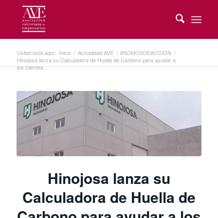
Usted está aquí:
Inicio
/
Actualidad AVE
/
#SOMOSDEACCIÓN
/
Hinojosa lanza su Calculadora de Huella de Carbono para ayudar a
los clientes...
Hinojosa lanza su
Calculadora de Huella de
Carbono para ayudar a los