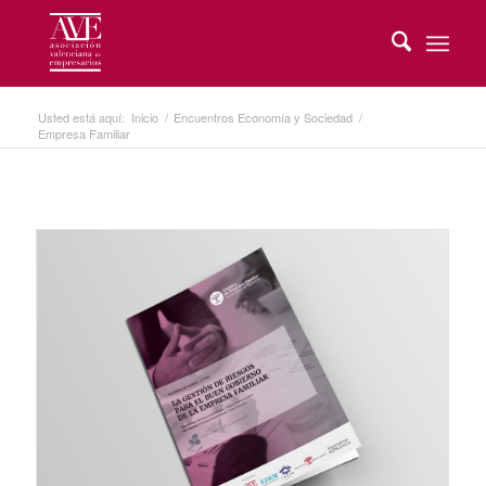
Usted está aquí:
Inicio
/
Encuentros Economía y Sociedad
/
Empresa Familiar