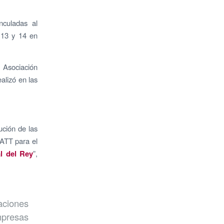
nculadas al
13 y 14 en
 Asociación
alizó en las
ución de las
AATT para el
l del Rey
”,
aciones
mpresas