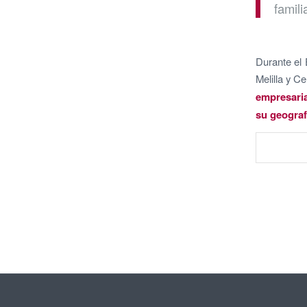
famili
Durante el 
Melilla y C
empresaria
su geograf