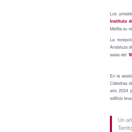
Los presid
Instituto 
Melilla su 
La recepci
Andaluza de
salas del “
M
En la sesió
Cátedras de
año 2024 j
edificio lev
Un añ
Terri