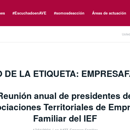
nes
#EscuchadoenAVE
#somosdeacción
Áreas de actuación
Usted
O DE LA ETIQUETA:
EMPRESAF
Reunión anual de presidentes d
ciaciones Territoriales de Emp
Familiar del IEF
/
17/04/2024
en
AATT
,
Empresa Familiar