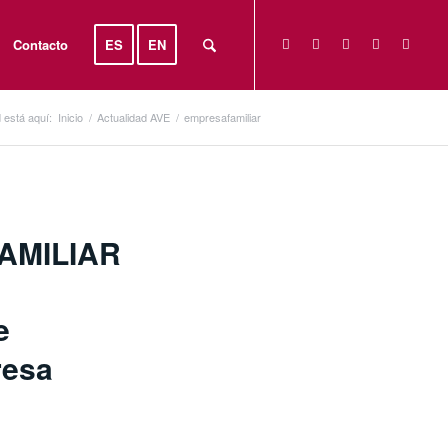
Contacto
ES
EN
 está aquí:
Inicio
/
Actualidad AVE
/
empresafamiliar
AMILIAR
e
resa