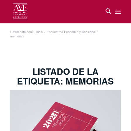
Usted está aquí:
Inicio
/
Encuentros Economía y Sociedad
/
memorias
LISTADO DE LA
ETIQUETA:
MEMORIAS